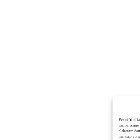
Per offrirti 
memorizzare e
elaborare dat
mancato conse